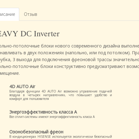
исание
Отзыв
AVY DС Inverter
ольно-потолочные блоки нового современного дизайна выполне
анавливать в двух положениях (напольно, или под потолком). П
рубка, 3 выхода для подключения фреоновой трассы значительн
ольно-потолочные блоки конструктивно предусматривают возмо
омещение.
4D AUTO Air
Благодаря функции 4D AUTO Air возможно управление подачей
воздуха в четырех направлениях, что повышает удобство и
комфорт для пользователя
Энергоэффективность класса А
Все сплит-системы имеют энергоэффективность класса А
Озонобезопасный фреон
В кондиционерах HISENSE используется экологически безопасный