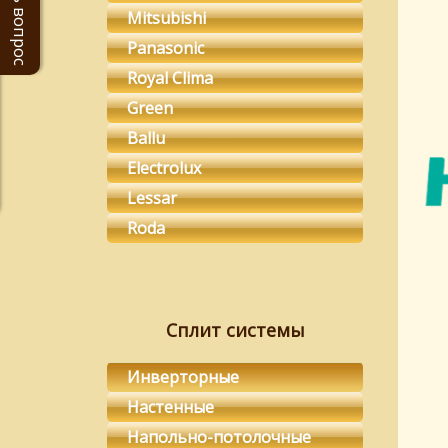
Задать вопрос
Mitsubishi
Panasonic
Royal Clima
Green
Ballu
Electrolux
Lessar
Roda
Сплит системы
Инверторные
Настенные
Напольно-потолочные