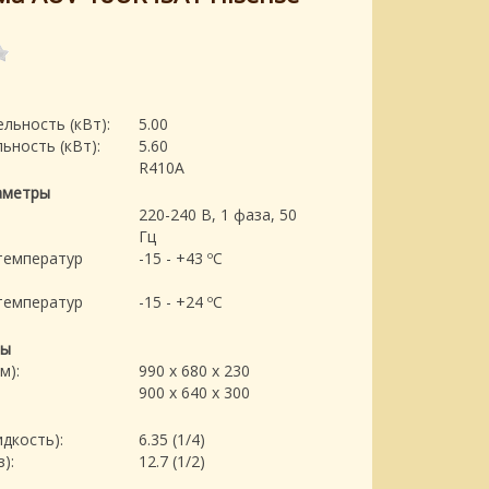
льность (кВт):
5.00
ьность (кВт):
5.60
R410A
аметры
220-240 В, 1 фаза, 50
Гц
температур
-15 - +43 ºC
температур
-15 - +24 ºC
ры
м):
990 x 680 x 230
900 x 640 x 300
дкость):
6.35 (1/4)
):
12.7 (1/2)