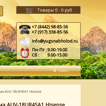
Товары
0
0 руб
-
+7 (8442) 98-85-56
+7 (917) 338-85-56
info@yugsnabholod.ru
Пн-Пт :
9.00-19.00
Сб :
9.00-15.00
ма AUV-18UR4SA1 Hisense
ма AUV-18UR4SA1 Hisense