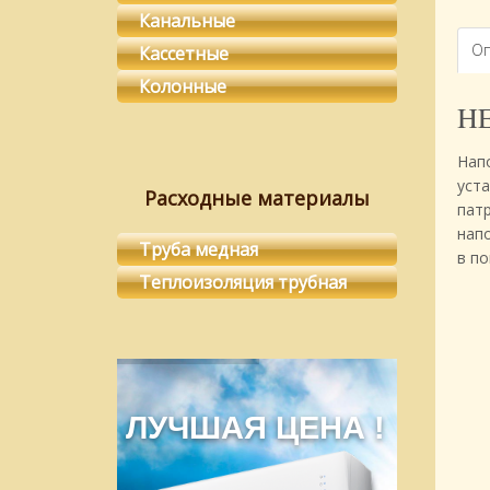
Канальные
Оп
Кассетные
Колонные
HE
Нап
уст
Расходные материалы
пат
нап
Труба медная
в п
Теплоизоляция трубная
ЛУЧШАЯ ЦЕНА !