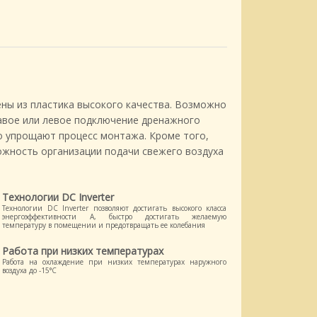
ны из пластика высокого качества. Возможно
равое или левое подключение дренажного
о упрощают процесс монтажа. Кроме того,
жность организации подачи свежего воздуха
Технологии DC Inverter
Технологии DC Inverter позволяют достигать высокого класса
энергоэффективности А, быстро достигать желаемую
температуру в помещении и предотвращать ее колебания
Работа при низких температурах
Работа на охлаждение при низких температурах наружного
воздуха до -15°C