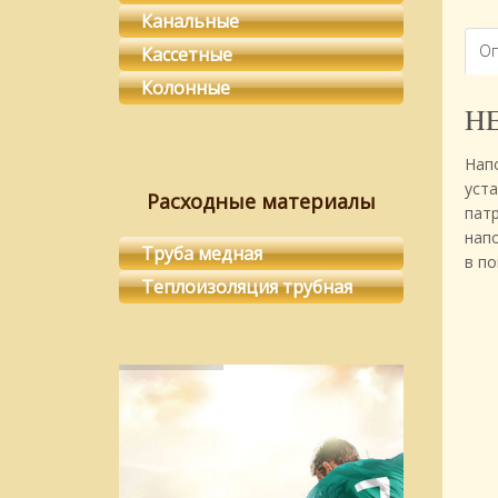
Канальные
Оп
Кассетные
Колонные
HE
Нап
уст
Расходные материалы
пат
нап
Труба медная
в п
Теплоизоляция трубная
ЦЕНА !