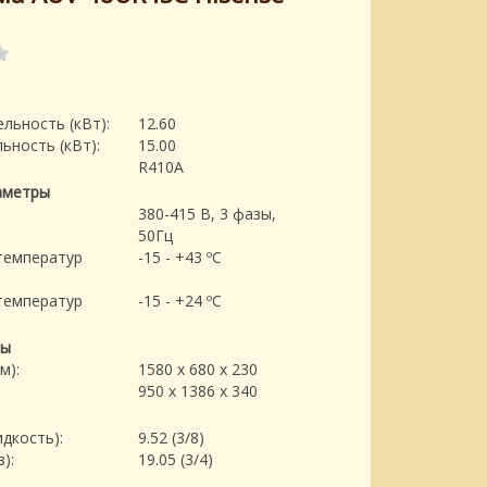
льность (кВт):
12.60
ьность (кВт):
15.00
R410A
аметры
380-415 В, 3 фазы,
50Гц
температур
-15 - +43 ºC
температур
-15 - +24 ºC
ры
м):
1580 x 680 x 230
950 x 1386 x 340
дкость):
9.52 (3/8)
):
19.05 (3/4)