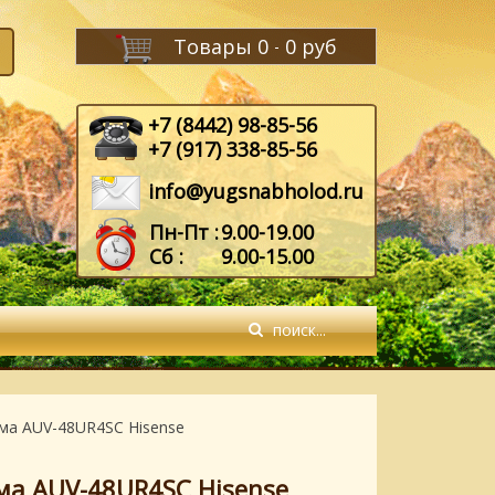
Товары
0
0 руб
-
+7 (8442) 98-85-56
+7 (917) 338-85-56
info@yugsnabholod.ru
Пн-Пт :
9.00-19.00
Сб :
9.00-15.00
ма AUV-48UR4SC Hisense
ма AUV-48UR4SC Hisense