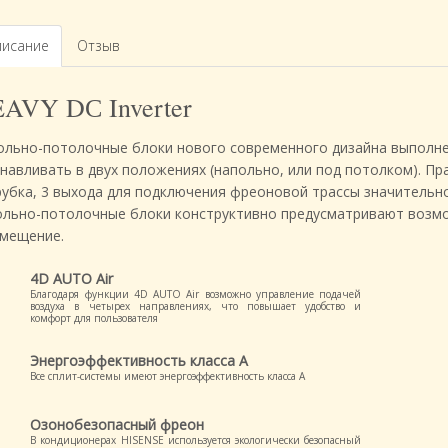
исание
Отзыв
AVY DС Inverter
ольно-потолочные блоки нового современного дизайна выполне
анавливать в двух положениях (напольно, или под потолком). П
рубка, 3 выхода для подключения фреоновой трассы значительн
ольно-потолочные блоки конструктивно предусматривают возмо
омещение.
4D AUTO Air
Благодаря функции 4D AUTO Air возможно управление подачей
воздуха в четырех направлениях, что повышает удобство и
комфорт для пользователя
Энергоэффективность класса А
Все сплит-системы имеют энергоэффективность класса А
Озонобезопасный фреон
В кондиционерах HISENSE используется экологически безопасный