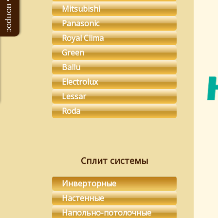
Задать вопрос
Mitsubishi
Panasonic
Royal Clima
Green
Ballu
Electrolux
Lessar
Roda
Сплит системы
Инверторные
Настенные
Напольно-потолочные