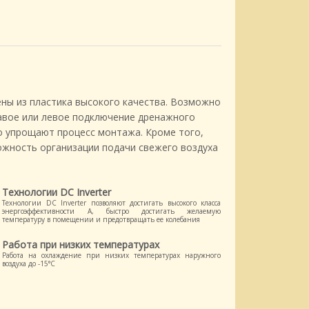
ны из пластика высокого качества. Возможно
равое или левое подключение дренажного
о упрощают процесс монтажа. Кроме того,
жность организации подачи свежего воздуха
Технологии DC Inverter
Технологии DC Inverter позволяют достигать высокого класса
энергоэффективности А, быстро достигать желаемую
температуру в помещении и предотвращать ее колебания
Работа при низких температурах
Работа на охлаждение при низких температурах наружного
воздуха до -15°C