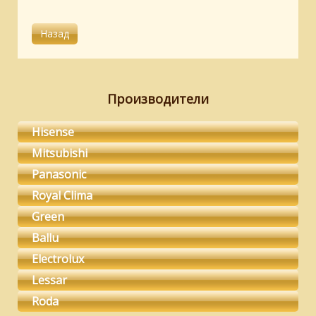
Производители
Hisense
Mitsubishi
Panasonic
Royal Clima
Green
Ballu
Electrolux
Lessar
Roda