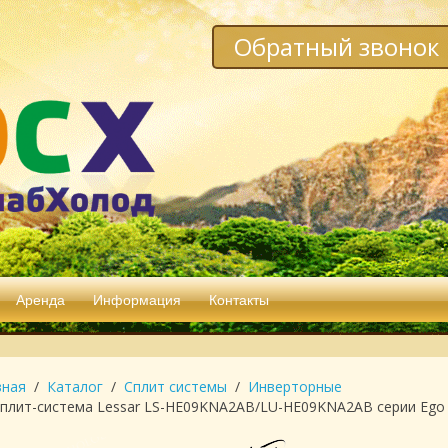
Обратный звонок
Аренда
Информация
Контакты
вная
Каталог
Сплит системы
Инверторные
плит-система Lessar LS-HE09KNA2AB/LU-HE09KNA2AB серии Ego