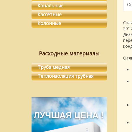
Оп
Канальные
Кассетные
Спл
Колонные
201
Диза
пер
кон
Расходные материалы
Отл
Труба медная
Теплоизоляция трубная
ЛУЧШАЯ ЦЕНА !