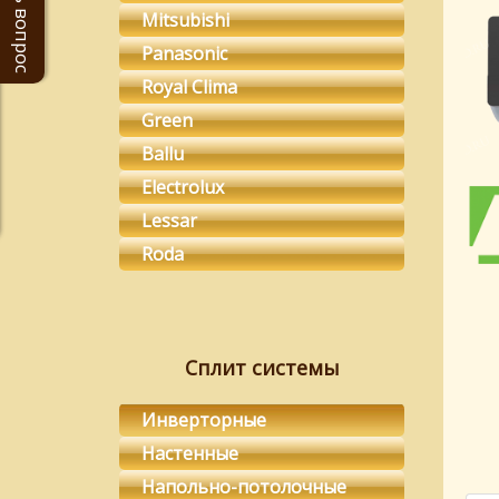
Задать вопрос
Mitsubishi
Panasonic
Royal Clima
Green
Ballu
Electrolux
Lessar
Roda
Сплит системы
Инверторные
Настенные
Напольно-потолочные