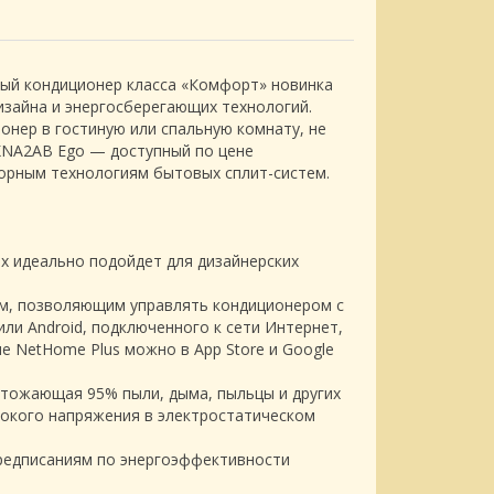
ый кондиционер класса «Комфорт» новинка
изайна и энергосберегающих технологий.
ионер в гостиную или спальную комнату, не
KNA2AB Ego — доступный по цене
орным технологиям бытовых сплит-систем.
х идеально подойдет для дизайнерских
лем, позволяющим управлять кондиционером с
ли Android, подключенного к сети Интернет,
е NetHome Plus можно в App Store и Google
ичтожающая 95% пыли, дыма, пыльцы и других
сокого напряжения в электростатическом
предписаниям по энергоэффективности