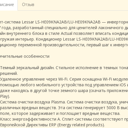
исание
Отзыв
ит-система Lessar LS-HE09KNA2AB/LU-HE09KNA2AB — инверторн
7 года, разработанный специально для ценителей лаконичного д
йн внутреннего блока в стиле Actual позволяет вписать кондиц
егружая интерьер. Кондиционер Lessar LS-HE09KNA2AB/LU-HE09
диционер переменной производительности, первый шаг к инверт
ичительные особенности
Темный зеркальный дизайн. Стильное исполнение в темных тона
решений.
Удаленное управление через Wi-Fi. Серия оснащена Wi-Fi моду
помощью любого мобильного устройства под управлением iOS и
даже находясь в другой точке земного шара (скачать приложени
Play).
Система очистки воздуха Plasma. Система очистки воздуха, ун
различных вредных веществ. Эта система генерирует 5000 В вы
поле, которое задерживает и поглощает вредные вещества.
Класс энергоэффективности А. Сплит-системы соответствуют 
Европейской Директивы ERP (Energy related products).