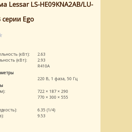
ма Lessar LS-HE09KNA2AB/LU-
 серии Ego
льность (кВт):
2.63
ьность (кВт):
2.93
R410A
аметры
220 В, 1 фаза, 50 Гц
ры
м):
722 × 187 × 290
770 × 300 × 555
дкость):
6.35 (1/4)
):
9.53