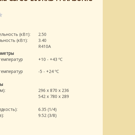
льность (кВт):
2.50
ьность (кВт):
3.40
R410A
аметры
температур
+10 - +43 ºC
температур
-5 - +24 ºC
ры
м):
296 x 870 x 236
542 x 780 x 289
дкость):
6.35 (1/4)
):
9.52 (3/8)