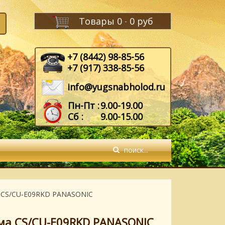
Товары
0
0 руб
-
+7 (8442) 98-85-56
+7 (917) 338-85-56
info@yugsnabholod.ru
Пн-Пт :
9.00-19.00
Сб :
9.00-15.00
а CS/CU-E09RKD PANASONIC
ма CS/CU-E09RKD PANASONIC