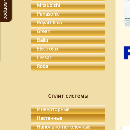
Задать вопрос
Mitsubishi
Panasonic
Royal Clima
Green
Ballu
Electrolux
Lessar
Roda
Сплит системы
Инверторные
Настенные
Напольно-потолочные