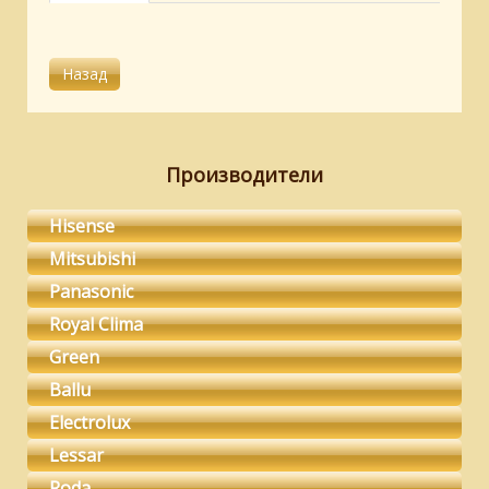
Производители
Hisense
Mitsubishi
Panasonic
Royal Clima
Green
Ballu
Electrolux
Lessar
Roda