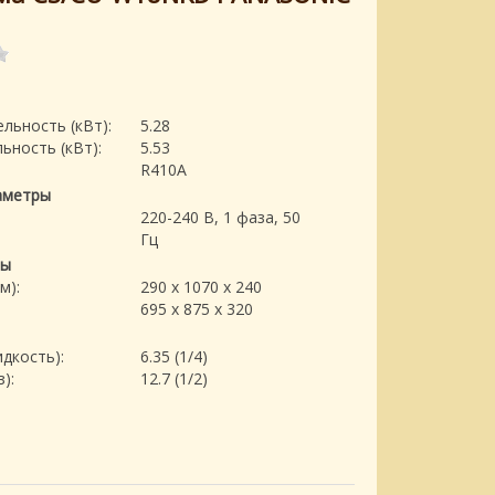
льность (кВт):
5.28
ьность (кВт):
5.53
R410A
аметры
220-240 В, 1 фаза, 50
Гц
ры
м):
290 x 1070 x 240
695 x 875 x 320
дкость):
6.35 (1/4)
):
12.7 (1/2)