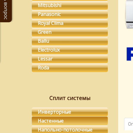
Задать вопрос
Mitsubishi
Panasonic
Royal Clima
Green
Ballu
Electrolux
Lessar
Roda
Сплит системы
Инверторные
Настенные
Оп
Напольно-потолочные