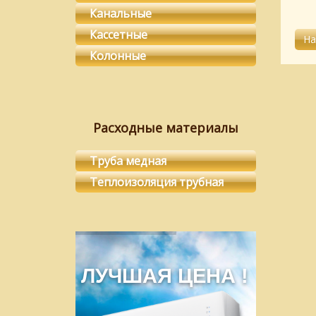
Канальные
Кассетные
Колонные
Расходные материалы
Труба медная
Теплоизоляция трубная
ЛУЧШАЯ ЦЕНА !