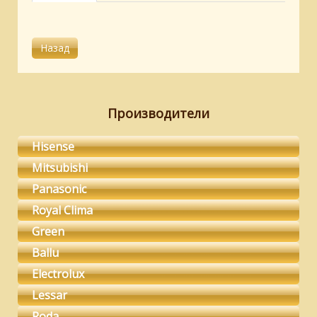
Производители
Hisense
Mitsubishi
Panasonic
Royal Clima
Green
Ballu
Electrolux
Lessar
Roda